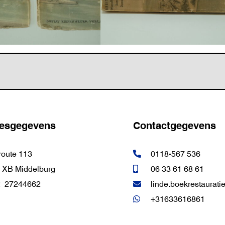
esgegevens
Contactgegevens
route 113
0118-567 536
 XB Middelburg
06 33 61 68 61
:
27244662
linde.boekrestaurat
+31633616861