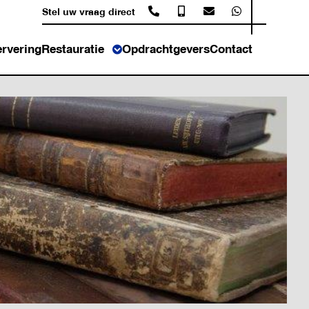
Stel uw vraag direct
rvering
Restauratie
Opdrachtgevers
Contact