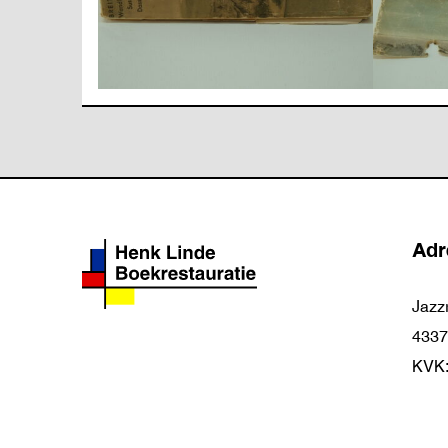
Adr
Jazz
4337
KVK